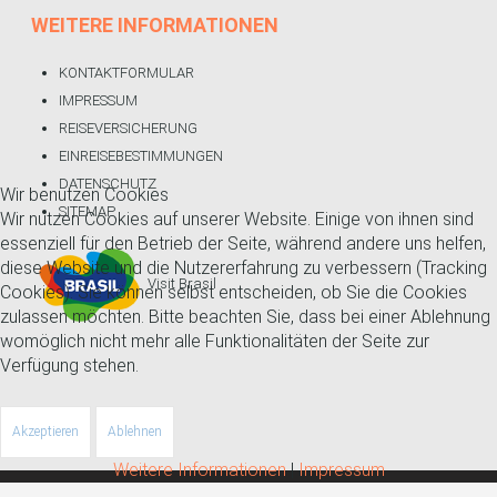
WEITERE
INFORMATIONEN
KONTAKTFORMULAR
IMPRESSUM
REISEVERSICHERUNG
EINREISEBESTIMMUNGEN
DATENSCHUTZ
Wir benutzen Cookies
SITEMAP
Wir nutzen Cookies auf unserer Website. Einige von ihnen sind
essenziell für den Betrieb der Seite, während andere uns helfen,
diese Website und die Nutzererfahrung zu verbessern (Tracking
Visit Brasil
Cookies). Sie können selbst entscheiden, ob Sie die Cookies
zulassen möchten. Bitte beachten Sie, dass bei einer Ablehnung
womöglich nicht mehr alle Funktionalitäten der Seite zur
Verfügung stehen.
Akzeptieren
Ablehnen
Weitere Informationen
|
Impressum