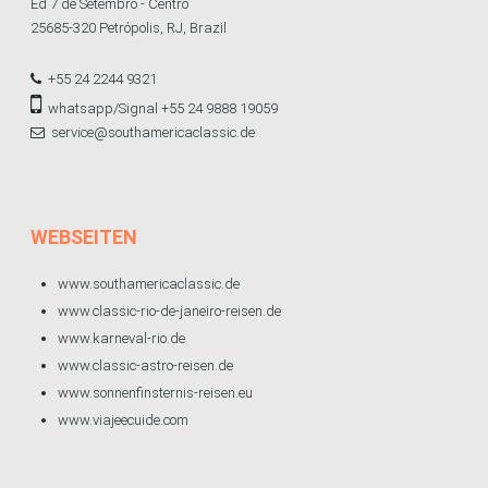
Ed 7 de Setembro - Centro
25685-320 Petrópolis, RJ, Brazil
+55 24 2244 9321
whatsapp/Signal +55 24 9888 19059
service@southamericaclassic.de
WEBSEITEN
www.southamericaclassic.de
www.classic-rio-de-janeiro-reisen.de
www.karneval-rio.de
www.classic-astro-reisen.de
www.sonnenfinsternis-reisen.eu
www.viajeecuide.com